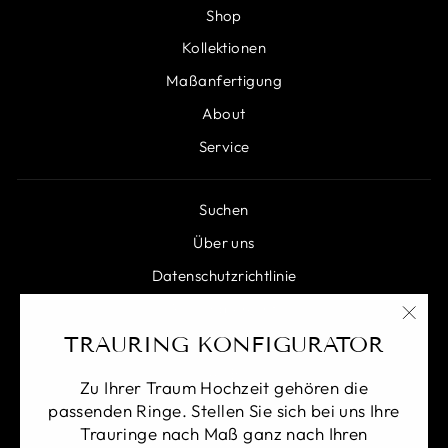
Shop
Kollektionen
Maßanfertigung
About
Service
Suchen
Über uns
Datenschutzrichtlinie
Rückgaberecht
"Sch
TRAURING KONFIGURATOR
Versandbedingungen
(Esc)
AGB
Zu Ihrer Traum Hochzeit gehören die
passenden Ringe. Stellen Sie sich bei uns Ihre
Vertrag widerrufen
Trauringe nach Maß ganz nach Ihren