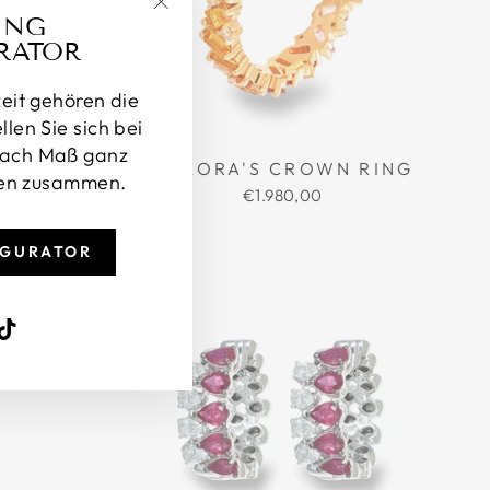
ING
"Schließen
RATOR
(Esc)"
eit gehören die
len Sie sich bei
 nach Maß ganz
E RING
AURORA'S CROWN RING
hen zusammen.
€1.980,00
IGURATOR
agram
acebook
TikTok