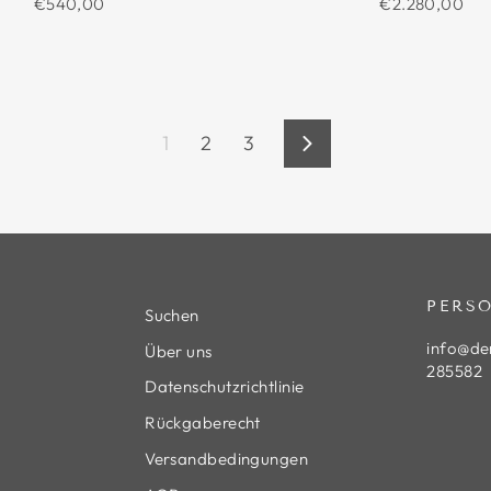
€540,00
€2.280,00
1
2
3
Vorwärts
PERS
Suchen
info@de
Über uns
285582
Datenschutzrichtlinie
Rückgaberecht
Versandbedingungen