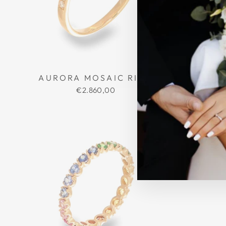
AURORA MOSAIC RING
PRI
€2.860,00