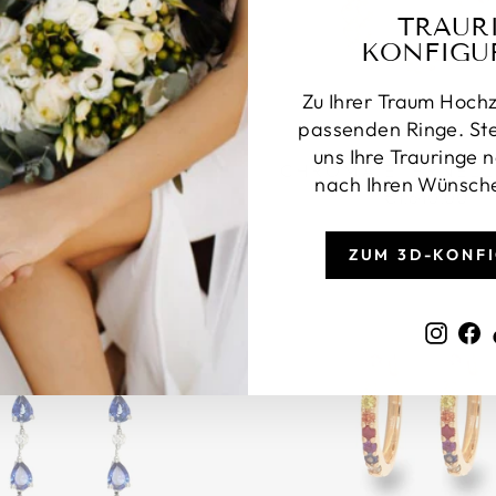
TRAUR
KONFIGU
Zu Ihrer Traum Hochz
passenden Ringe. Stel
uns Ihre Trauringe
SM EMPIRE RING
CHROMA ETERNELL
nach Ihren Wünsc
€2.180,00
€1.640,00
ZUM 3D-KONF
Inst
F