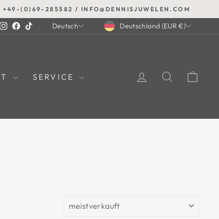
+49-(0)69-285582 / INFO@DENNISJUWELEN.COM
WÄHRUNG
SPRACHE
Instagram
Facebook
TikTok
Deutschland (EUR €)
Deutsch
EINLOGGEN
SUCHE
EIN
UT
SERVICE
SORTIEREN